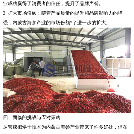
业成功赢得了消费者的信任，提升了品牌声誉。
3. 扩大市场份额：随着产品质量的提升和品牌影响力的增
强，内蒙古海参产业的市场份额*了进一步的扩大。
四、面临的挑战与应对策略
尽管辣椒烘干技术为内蒙古海参产业带来了许多好处，但在