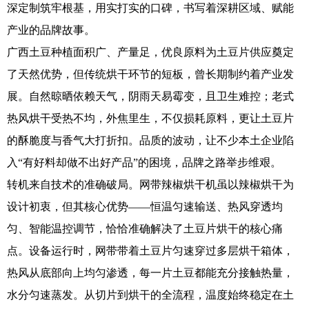
深定制筑牢根基，用实打实的口碑，书写着深耕区域、赋能
产业的品牌故事。
广西土豆种植面积广、产量足，优良原料为土豆片供应奠定
了天然优势，但传统烘干环节的短板，曾长期制约着产业发
展。自然晾晒依赖天气，阴雨天易霉变，且卫生难控；老式
热风烘干受热不均，外焦里生，不仅损耗原料，更让土豆片
的酥脆度与香气大打折扣。品质的波动，让不少本土企业陷
入“有好料却做不出好产品”的困境，品牌之路举步维艰。
转机来自技术的准确破局。网带辣椒烘干机虽以辣椒烘干为
设计初衷，但其核心优势——恒温匀速输送、热风穿透均
匀、智能温控调节，恰恰准确解决了土豆片烘干的核心痛
点。设备运行时，网带带着土豆片匀速穿过多层烘干箱体，
热风从底部向上均匀渗透，每一片土豆都能充分接触热量，
水分匀速蒸发。从切片到烘干的全流程，温度始终稳定在土