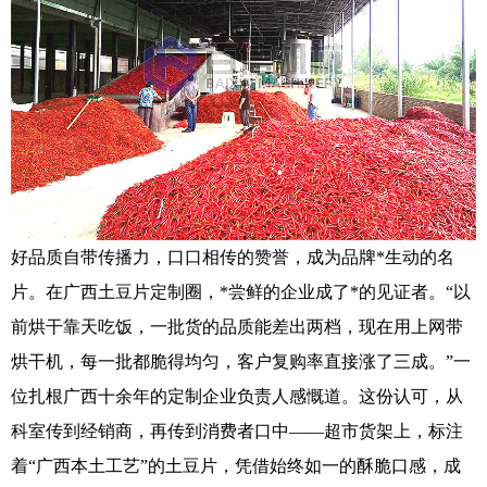
好品质自带传播力，口口相传的赞誉，成为品牌*生动的名
片。在广西土豆片定制圈，*尝鲜的企业成了*的见证者。“以
前烘干靠天吃饭，一批货的品质能差出两档，现在用上网带
烘干机，每一批都脆得均匀，客户复购率直接涨了三成。”一
位扎根广西十余年的定制企业负责人感慨道。这份认可，从
科室传到经销商，再传到消费者口中——超市货架上，标注
着“广西本土工艺”的土豆片，凭借始终如一的酥脆口感，成